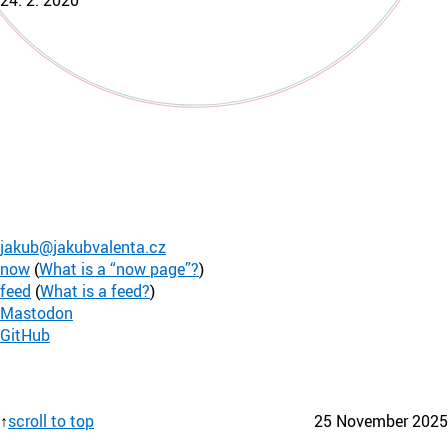
jakub@jakubvalenta.cz
now
(
What is a “now page”?
)
feed
(
What is a feed?
)
Mastodon
GitHub
scroll to top
25 November 2025